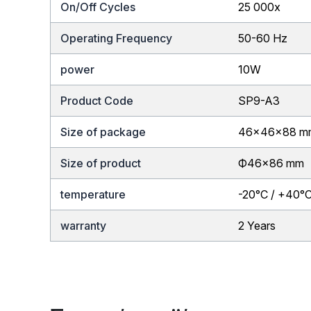
On/Off Cycles
25 000x
Operating Frequency
50-60 Hz
power
10W
Product Code
SP9-A3
Size of package
46x46x88 m
Size of product
Ф46×86 mm
temperature
-20°C / +40°
warranty
2 Years