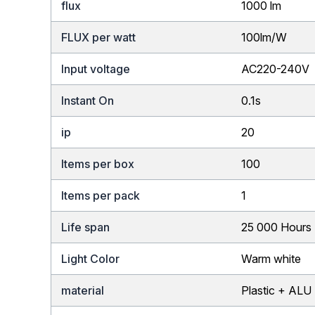
flux
1000 lm
FLUX per watt
100lm/W
Input voltage
AC220-240V
Instant On
0.1s
ip
20
Items per box
100
Items per pack
1
Life span
25 000 Hours
Light Color
Warm white
material
Plastic + ALU