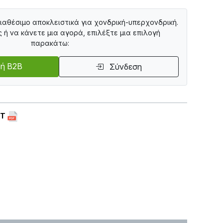
διαθέσιμο αποκλειστικά για χονδρική-υπερχονδρική.
ς ή να κάνετε μια αγορά, επιλέξτε μια επιλογή
παρακάτω:
ή B2B
Σύνδεση
ET