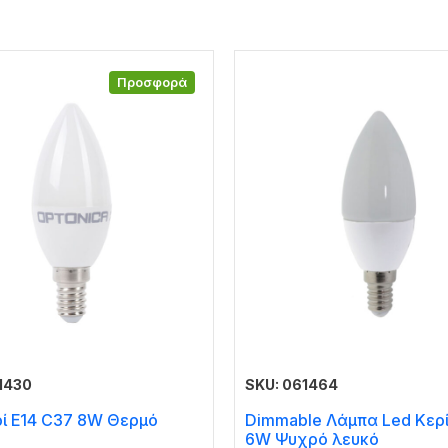
Προσφορά
1430
SKU: 061464
ρί E14 C37 8W Θερμό
Dimmable Λάμπα Led Κερί
6W Ψυχρό λευκό