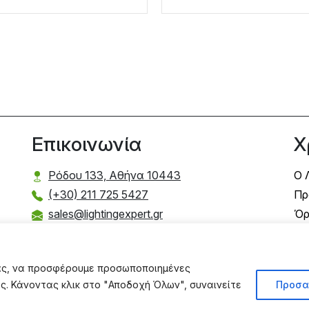
Επικοινωνία
Χ
Ρόδου 133, Αθήνα 10443
Ο 
(+30) 211 725 5427
Πρ
sales@lightingexpert.gr
Όρ
Τρ
Τρ
σας, να προσφέρουμε προσωποποιημένες
Πο
ας. Κάνοντας κλικ στο "Αποδοχή Όλων", συναινείτε
Προσα