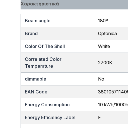
Χαρακτηριστικά
Beam angle
180º
Brand
Optonica
Color Of The Shell
White
Correlated Color
2700K
Temperature
dimmable
No
EAN Code
38010571140
Energy Consumption
10 kWh/1000
Energy Efficiency Label
F