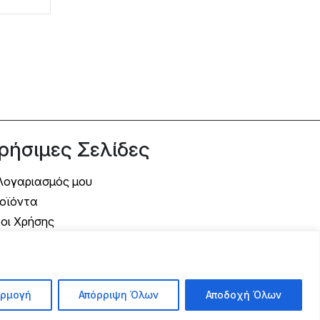
ρήσιμες Σελίδες
Λογαριασμός μου
οϊόντα
οι Χρήσης
όποι Αποστολής
όποι Πληρωμής
λιτική Επιστροφής
ρμογή
Απόρριψη Όλων
Αποδοχή Όλων