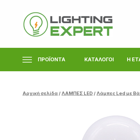
Μετάβαση
στο
περιεχόμενο
ΠΡΟΪΟΝΤΑ
ΚΑΤΑΛΟΓΟΙ
Η ΕΤ
Αρχική σελίδα
/
ΛΑΜΠΕΣ LED
/
Λάμπες Led με Βά