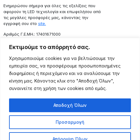
Ενημερώσου σήμερα για όλες τις εξελίξεις που
αφορούν τη LED τεχνολογία και επωφελήσου από
τις μεγάλες προσφορές μας, κάνοντας την
εγγραφή σου στο
site.
Aριθμός Γ.Ε.ΜΗ.: 17401671000
Επικοινωνία
Εκτιμούμε το απόρρητό σας.
Ρόδου 133, Αθήνα 10443
Χρησιμοποιούμε cookies για να βελτιώσουμε την
(+30) 211 725 5427
εμπειρία σας, να προσφέρουμε προσωποποιημένες
sales@lightingexpert.gr
διαφημίσεις ή περιεχόμενο και να αναλύσουμε την
κίνηση μας. Κάνοντας κλικ στο "Αποδοχή Όλων",
συναινείτε στη χρήση των cookies από εμάς.
Χρήσιμες Σελίδες
Αποδοχή Όλων
Ο Λογαριασμός μου
Προϊόντα
Προσαρμογή
Όροι Χρήσης
Τρόποι Αποστολής
Απόρριψη Όλων