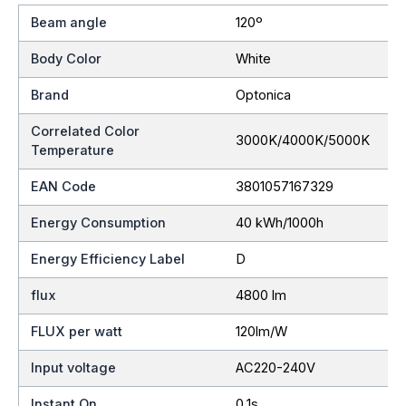
Beam angle
120º
Body Color
White
Brand
Optonica
Correlated Color
3000K/4000K/5000K
Temperature
EAN Code
3801057167329
Energy Consumption
40 kWh/1000h
Energy Efficiency Label
D
flux
4800 lm
FLUX per watt
120lm/W
Input voltage
AC220-240V
Instant On
0.1s