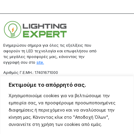
Ενημερώσου σήμερα για όλες τις εξελίξεις που
αφορούν τη LED τεχνολογία και επωφελήσου από
τις μεγάλες προσφορές μας, κάνοντας την
εγγραφή σου στο
site.
Aριθμός Γ.Ε.ΜΗ.: 17401671000
Επικοινωνία
Εκτιμούμε το απόρρητό σας.
Ρόδου 133, Αθήνα 10443
Χρησιμοποιούμε cookies για να βελτιώσουμε την
(+30) 211 725 5427
εμπειρία σας, να προσφέρουμε προσωποποιημένες
sales@lightingexpert.gr
διαφημίσεις ή περιεχόμενο και να αναλύσουμε την
κίνηση μας. Κάνοντας κλικ στο "Αποδοχή Όλων",
συναινείτε στη χρήση των cookies από εμάς.
Χρήσιμες Σελίδες