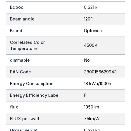
Βάρος
0,321 κ.
Beam angle
120º
Brand
Optonica
Correlated Color
4500K
Temperature
dimmable
No
EAN Code
3800156629943
Energy Consumption
18 kWh/1000h
Energy Efficiency Label
F
flux
1350 lm
FLUX per watt
75lm/W
Gross weight
0,321 kg