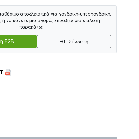
διαθέσιμο αποκλειστικά για χονδρική-υπερχονδρική.
ς ή να κάνετε μια αγορά, επιλέξτε μια επιλογή
παρακάτω:
ή B2B
Σύνδεση
ET