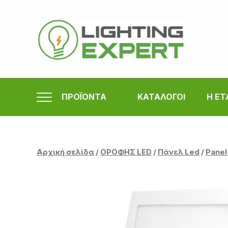
Μετάβαση
στο
περιεχόμενο
ΠΡΟΪΟΝΤΑ
ΚΑΤΑΛΟΓΟΙ
Η ΕΤ
Αρχική σελίδα
/
ΟΡΟΦΗΣ LED
/
Πάνελ Led
/
Panel