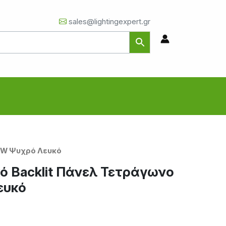
sales@lightingexpert.gr
18W Ψυχρό Λευκό
ό Backlit Πάνελ Τετράγωνο
ευκό