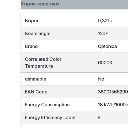
Χαρακτηριστικά
Βάρος
0,321 κ.
Beam angle
120º
Brand
Optonica
Correlated Color
6000K
Temperature
dimmable
No
EAN Code
3800156629
Energy Consumption
18 kWh/1000
Energy Efficiency Label
F