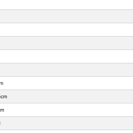
cm
5cm
mm
C