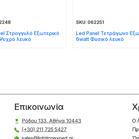
62248
SKU: 062251
nel Στρογγυλό Εξωτερικό
Led Panel Τετράγωνο Εξω
 Ψυχρό λευκό
6watt Φυσικό λευκό
Επικοινωνία
Χ
Ρόδου 133, Αθήνα 10443
Ο 
(+30) 211 725 5427
Πρ
sales@lightingexpert.gr
Όρ