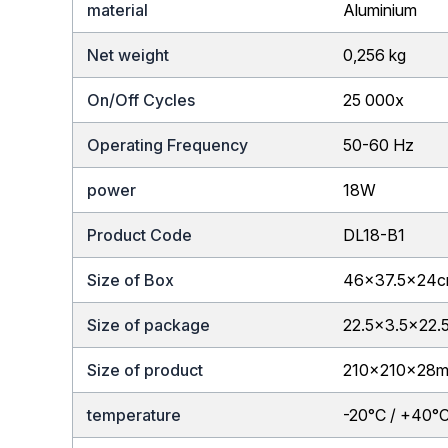
material
Aluminium
Net weight
0,256 kg
On/Off Cycles
25 000x
Operating Frequency
50-60 Hz
power
18W
Product Code
DL18-B1
Size of Box
46×37.5x24
Size of package
22.5×3.5×22.
Size of product
210x210x28
temperature
-20°C / +40°