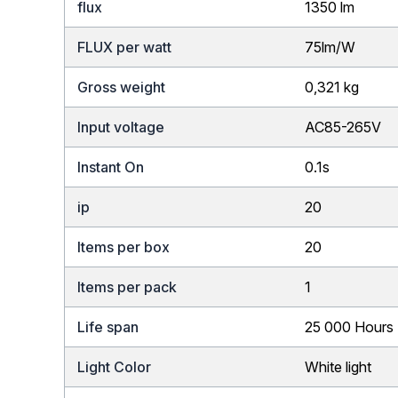
flux
1350 lm
FLUX per watt
75lm/W
Gross weight
0,321 kg
Input voltage
AC85-265V
Instant On
0.1s
ip
20
Items per box
20
Items per pack
1
Life span
25 000 Hours
Light Color
White light