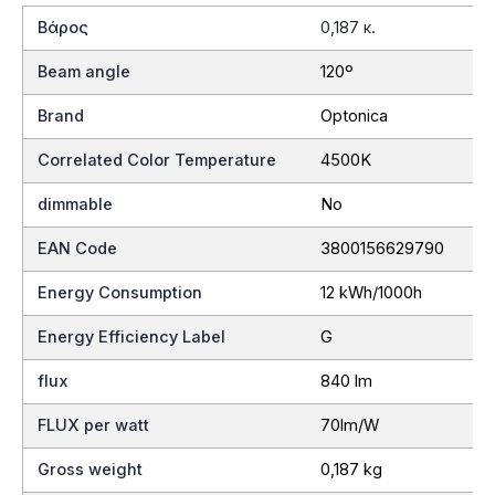
Βάρος
0,187 κ.
Beam angle
120º
Brand
Optonica
Correlated Color Temperature
4500K
dimmable
No
EAN Code
3800156629790
Energy Consumption
12 kWh/1000h
Energy Efficiency Label
G
flux
840 lm
FLUX per watt
70lm/W
Gross weight
0,187 kg