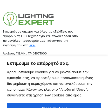
Ενημερώσου σήμερα για όλες τις εξελίξεις που
αφορούν τη LED τεχνολογία και επωφελήσου από
τις μεγάλες προσφορές μας, κάνοντας την
εγγραφή σου στο
site.
Aριθμός Γ.Ε.ΜΗ.: 17401671000
Επικοινωνία
Εκτιμούμε το απόρρητό σας.
Ρόδου 133, Αθήνα 10443
Χρησιμοποιούμε cookies για να βελτιώσουμε την
(+30) 211 725 5427
εμπειρία σας, να προσφέρουμε προσωποποιημένες
sales@lightingexpert.gr
διαφημίσεις ή περιεχόμενο και να αναλύσουμε την
κίνηση μας. Κάνοντας κλικ στο "Αποδοχή Όλων",
συναινείτε στη χρήση των cookies από εμάς.
Χρήσιμες Σελίδες