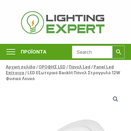
Μετάβαση
στο
περιεχόμενο
ΠΡΟΪΟΝΤΑ
Αρχική σελίδα
/
ΟΡΟΦΗΣ LED
/
Πάνελ Led
/
Panel Led
Επίτοιχα
/ LED Εξωτερικό Backlit Πάνελ Στρογγυλό 12W
Φυσικό Λευκό