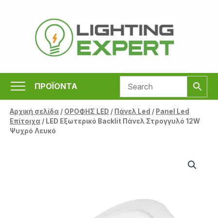
Μετάβαση
στο
περιεχόμενο
ΠΡΟΪΟΝΤΑ
Αρχική σελίδα
/
ΟΡΟΦΗΣ LED
/
Πάνελ Led
/
Panel Led
Επίτοιχα
/ LED Εξωτερικό Backlit Πάνελ Στρογγυλό 12W
Ψυχρό Λευκό