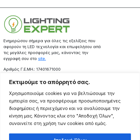
Ενημερώσου σήμερα για όλες τις εξελίξεις που
αφορούν τη LED τεχνολογία και επωφελήσου από
τις μεγάλες προσφορές μας, κάνοντας την
εγγραφή σου στο
site.
Aριθμός Γ.Ε.ΜΗ.: 17401671000
Επικοινωνία
Εκτιμούμε το απόρρητό σας.
Ρόδου 133, Αθήνα 10443
Χρησιμοποιούμε cookies για να βελτιώσουμε την
(+30) 211 725 5427
εμπειρία σας, να προσφέρουμε προσωποποιημένες
sales@lightingexpert.gr
διαφημίσεις ή περιεχόμενο και να αναλύσουμε την
κίνηση μας. Κάνοντας κλικ στο "Αποδοχή Όλων",
συναινείτε στη χρήση των cookies από εμάς.
Χρήσιμες Σελίδες