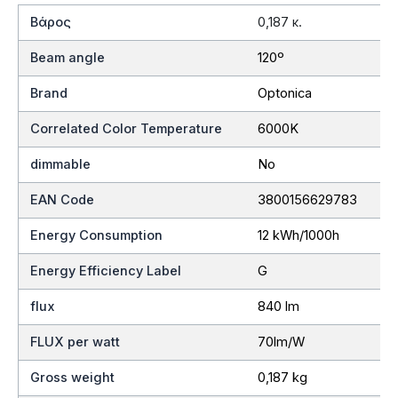
Βάρος
0,187 κ.
Beam angle
120º
Brand
Optonica
Correlated Color Temperature
6000K
dimmable
No
EAN Code
3800156629783
Energy Consumption
12 kWh/1000h
Energy Efficiency Label
G
flux
840 lm
FLUX per watt
70lm/W
Gross weight
0,187 kg