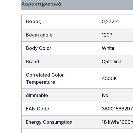
Χαρακτηριστικά
Βάρος
0,272 κ.
Beam angle
120º
Body Color
White
Brand
Optonica
Correlated Color
4500K
Temperature
dimmable
No
EAN Code
3800156629
Energy Consumption
18 kWh/1000