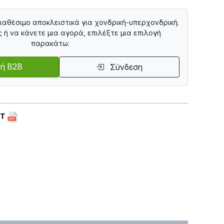
διαθέσιμο αποκλειστικά για χονδρική-υπερχονδρική.
ς ή να κάνετε μια αγορά, επιλέξτε μια επιλογή
παρακάτω:
ή B2B
Σύνδεση
ET