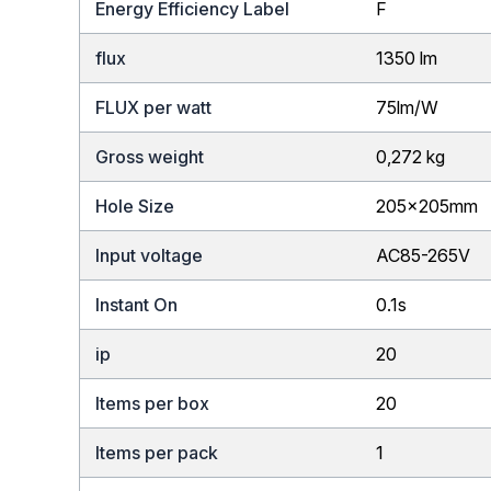
Energy Efficiency Label
F
flux
1350 lm
FLUX per watt
75lm/W
Gross weight
0,272 kg
Hole Size
205x205mm
Input voltage
AC85-265V
Instant On
0.1s
ip
20
Items per box
20
Items per pack
1