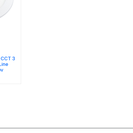
ό CCT 3
Line
ων