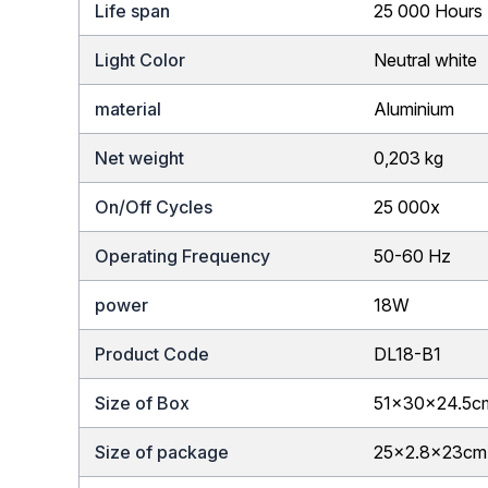
Life span
25 000 Hours
Light Color
Neutral white
material
Aluminium
Net weight
0,203 kg
On/Off Cycles
25 000x
Operating Frequency
50-60 Hz
power
18W
Product Code
DL18-B1
Size of Box
51x30x24.5c
Size of package
25×2.8x23cm