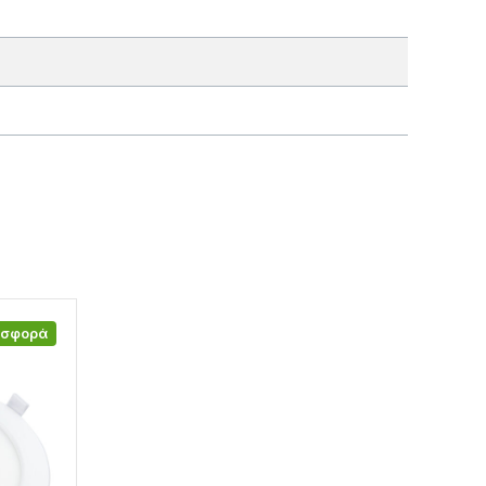
οσφορά