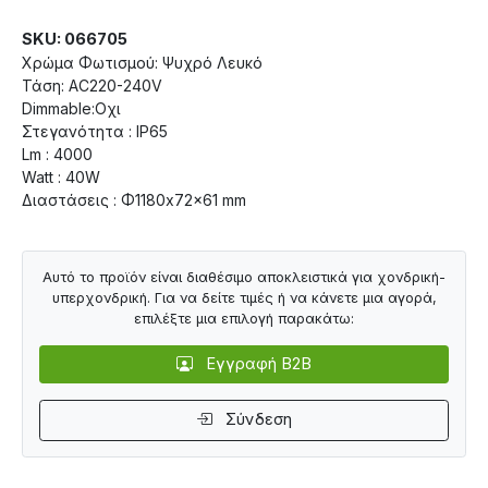
SKU: 066705
Χρώμα Φωτισμού: Ψυχρό Λευκό
Τάση: AC220-240V
Dimmable:Οχι
Στεγανότητα : IP65
Lm : 4000
Watt : 40W
Διαστάσεις : Φ1180x72x61 mm
Αυτό το προϊόν είναι διαθέσιμο αποκλειστικά για χονδρική-
υπερχονδρική. Για να δείτε τιμές ή να κάνετε μια αγορά,
επιλέξτε μια επιλογή παρακάτω:
Εγγραφή B2B
Σύνδεση