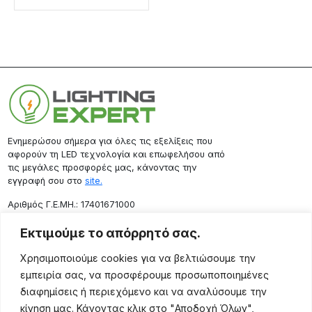
Ενημερώσου σήμερα για όλες τις εξελίξεις που
αφορούν τη LED τεχνολογία και επωφελήσου από
τις μεγάλες προσφορές μας, κάνοντας την
εγγραφή σου στο
site.
Aριθμός Γ.Ε.ΜΗ.: 17401671000
Επικοινωνία
Εκτιμούμε το απόρρητό σας.
Ρόδου 133, Αθήνα 10443
Χρησιμοποιούμε cookies για να βελτιώσουμε την
(+30) 211 725 5427
εμπειρία σας, να προσφέρουμε προσωποποιημένες
sales@lightingexpert.gr
διαφημίσεις ή περιεχόμενο και να αναλύσουμε την
κίνηση μας. Κάνοντας κλικ στο "Αποδοχή Όλων",