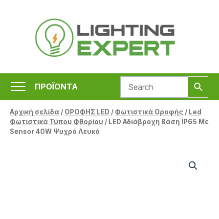
Μετάβαση
στο
περιεχόμενο
ΠΡΟΪΟΝΤΑ
Αρχική σελίδα
/
ΟΡΟΦΗΣ LED
/
Φωτιστικά Οροφής
/
Led
Φωτιστικά Τύπου Φθορίου
/ LED Αδιάβροχη Βάση IP65 Με
Sensor 40W Ψυχρό Λευκό