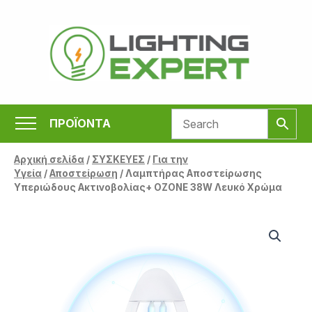
Μετάβαση
στο
περιεχόμενο
ΠΡΟΪΟΝΤΑ
Αρχική σελίδα
/
ΣΥΣΚΕΥΕΣ
/
Για την
Υγεία
/
Αποστείρωση
/ Λαμπτήρας Aποστείρωσης
Υπεριώδους Ακτινοβολίας+ OZONE 38W Λευκό Χρώμα