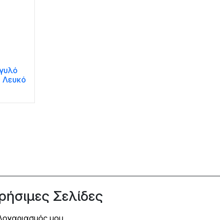
γγυλό
 Λευκό
ρήσιμες Σελίδες
Λογαριασμός μου