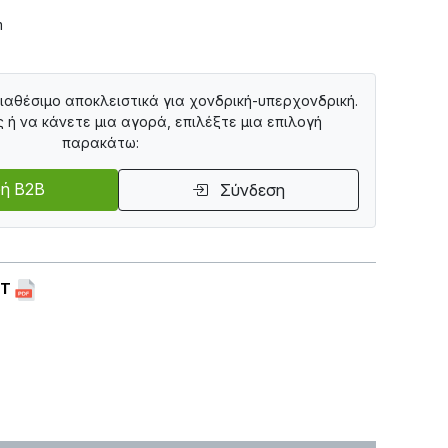
m
διαθέσιμο αποκλειστικά για χονδρική-υπερχονδρική.
ς ή να κάνετε μια αγορά, επιλέξτε μια επιλογή
παρακάτω:
ή B2B
Σύνδεση
ET