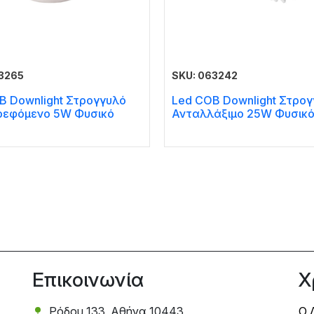
3265
SKU: 063242
B Downlight Στρογγυλό
Led COB Downlight Στρο
ρεφόμενο 5W Φυσικό
Ανταλλάξιμο 25W Φυσικό
Επικοινωνία
Χ
Ρόδου 133, Αθήνα 10443
Ο 