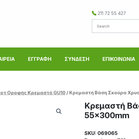
211 72 55 427
ΑΙΡΕΙΑ
ΕΓΓΡΑΦΗ
ΣΥΝΔΕΣΗ
ΕΠΙΚΟΙΝΩΝΙΑ
οτ Οροφής Κρεμαστό GU10
/ Κρεμαστή Βάση Σκούρα Χρυ
Κρεμαστή Βάσ
55x300mm
SKU: 069065