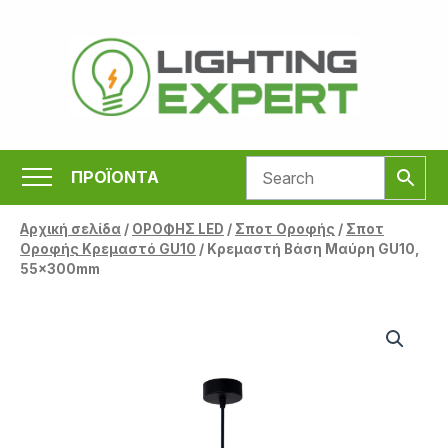
Μετάβαση
στο
περιεχόμενο
ΠΡΟΪΟΝΤΑ
Αρχική σελίδα
/
ΟΡΟΦΗΣ LED
/
Σποτ Οροφής
/
Σποτ
Οροφής Κρεμαστό GU10
/ Κρεμαστή Βάση Μαύρη GU10,
55x300mm