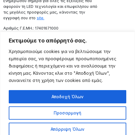
Ενημερώσου σήμερα για όλες τις εξελίξεις που
αφορούν τη LED τεχνολογία και επωφελήσου από
τις μεγάλες προσφορές μας, κάνοντας την
εγγραφή σου στο
site.
Aριθμός Γ.Ε.ΜΗ.: 17401671000
Επικοινωνία
Εκτιμούμε το απόρρητό σας.
Ρόδου 133, Αθήνα 10443
Χρησιμοποιούμε cookies για να βελτιώσουμε την
(+30) 211 725 5427
εμπειρία σας, να προσφέρουμε προσωποποιημένες
sales@lightingexpert.gr
διαφημίσεις ή περιεχόμενο και να αναλύσουμε την
κίνηση μας. Κάνοντας κλικ στο "Αποδοχή Όλων",
συναινείτε στη χρήση των cookies από εμάς.
Χρήσιμες Σελίδες
Αποδοχή Όλων
Ο Λογαριασμός μου
Προϊόντα
Προσαρμογή
Όροι Χρήσης
Τρόποι Αποστολής
Απόρριψη Όλων
Τρόποι Πληρωμής