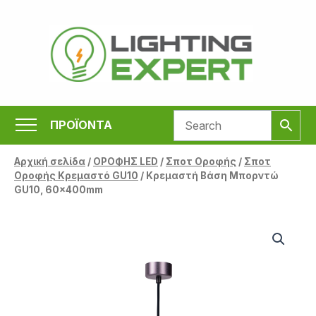
Μετάβαση
στο
περιεχόμενο
ΠΡΟΪΟΝΤΑ
Αρχική σελίδα
/
ΟΡΟΦΗΣ LED
/
Σποτ Οροφής
/
Σποτ
Οροφής Κρεμαστό GU10
/ Κρεμαστή Βάση Μπορντώ
GU10, 60x400mm