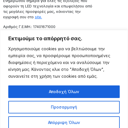
Ενημερώσου σήμερα για όλες τις εξελίξεις που
αφορούν τη LED τεχνολογία και επωφελήσου από
τις μεγάλες προσφορές μας, κάνοντας την
εγγραφή σου στο
site.
Aριθμός Γ.Ε.ΜΗ.: 17401671000
Επικοινωνία
Εκτιμούμε το απόρρητό σας.
Ρόδου 133, Αθήνα 10443
Χρησιμοποιούμε cookies για να βελτιώσουμε την
(+30) 211 725 5427
εμπειρία σας, να προσφέρουμε προσωποποιημένες
sales@lightingexpert.gr
διαφημίσεις ή περιεχόμενο και να αναλύσουμε την
κίνηση μας. Κάνοντας κλικ στο "Αποδοχή Όλων",
συναινείτε στη χρήση των cookies από εμάς.
Χρήσιμες Σελίδες
Αποδοχή Όλων
Ο Λογαριασμός μου
Προϊόντα
Προσαρμογή
Όροι Χρήσης
Τρόποι Αποστολής
Απόρριψη Όλων
Τρόποι Πληρωμής