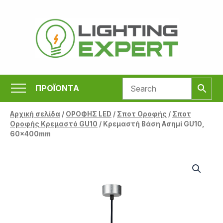
Μετάβαση
στο
περιεχόμενο
ΠΡΟΪΟΝΤΑ
Αρχική σελίδα
/
ΟΡΟΦΗΣ LED
/
Σποτ Οροφής
/
Σποτ
Οροφής Κρεμαστό GU10
/ Κρεμαστή Βάση Ασημί GU10,
60x400mm