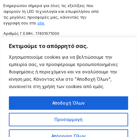
Ενημερώσου σήμερα για όλες τις εξελίξεις που
αφορούν τη LED τεχνολογία και επωφελήσου από
τις μεγάλες προσφορές μας, κάνοντας την
εγγραφή σου στο
site.
Aριθμός Γ.Ε.ΜΗ.: 17401671000
Επικοινωνία
Εκτιμούμε το απόρρητό σας.
Ρόδου 133, Αθήνα 10443
Χρησιμοποιούμε cookies για να βελτιώσουμε την
(+30) 211 725 5427
εμπειρία σας, να προσφέρουμε προσωποποιημένες
sales@lightingexpert.gr
διαφημίσεις ή περιεχόμενο και να αναλύσουμε την
κίνηση μας. Κάνοντας κλικ στο "Αποδοχή Όλων",
συναινείτε στη χρήση των cookies από εμάς.
Χρήσιμες Σελίδες
Αποδοχή Όλων
Ο Λογαριασμός μου
Προϊόντα
Προσαρμογή
Όροι Χρήσης
Τρόποι Αποστολής
Απόρριψη Όλων