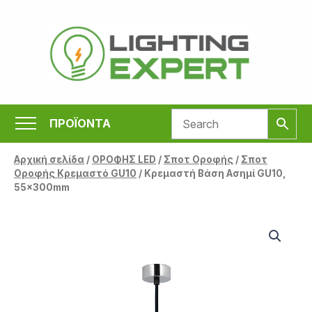
Μετάβαση
στο
περιεχόμενο
ΠΡΟΪΟΝΤΑ
Αρχική σελίδα
/
ΟΡΟΦΗΣ LED
/
Σποτ Οροφής
/
Σποτ
Οροφής Κρεμαστό GU10
/ Κρεμαστή Βάση Ασημί GU10,
55x300mm