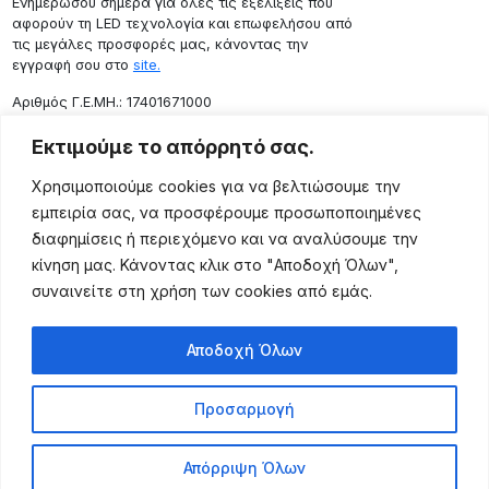
Ενημερώσου σήμερα για όλες τις εξελίξεις που
αφορούν τη LED τεχνολογία και επωφελήσου από
τις μεγάλες προσφορές μας, κάνοντας την
εγγραφή σου στο
site.
Aριθμός Γ.Ε.ΜΗ.: 17401671000
Επικοινωνία
Εκτιμούμε το απόρρητό σας.
Ρόδου 133, Αθήνα 10443
Χρησιμοποιούμε cookies για να βελτιώσουμε την
(+30) 211 725 5427
εμπειρία σας, να προσφέρουμε προσωποποιημένες
sales@lightingexpert.gr
διαφημίσεις ή περιεχόμενο και να αναλύσουμε την
κίνηση μας. Κάνοντας κλικ στο "Αποδοχή Όλων",
συναινείτε στη χρήση των cookies από εμάς.
Χρήσιμες Σελίδες
Αποδοχή Όλων
Ο Λογαριασμός μου
Προϊόντα
Προσαρμογή
Όροι Χρήσης
Τρόποι Αποστολής
Απόρριψη Όλων
Τρόποι Πληρωμής