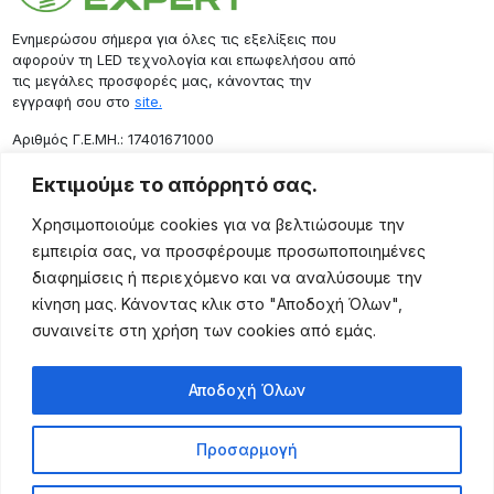
Ενημερώσου σήμερα για όλες τις εξελίξεις που
αφορούν τη LED τεχνολογία και επωφελήσου από
τις μεγάλες προσφορές μας, κάνοντας την
εγγραφή σου στο
site.
Aριθμός Γ.Ε.ΜΗ.: 17401671000
Επικοινωνία
Εκτιμούμε το απόρρητό σας.
Ρόδου 133, Αθήνα 10443
Χρησιμοποιούμε cookies για να βελτιώσουμε την
(+30) 211 725 5427
εμπειρία σας, να προσφέρουμε προσωποποιημένες
sales@lightingexpert.gr
διαφημίσεις ή περιεχόμενο και να αναλύσουμε την
κίνηση μας. Κάνοντας κλικ στο "Αποδοχή Όλων",
συναινείτε στη χρήση των cookies από εμάς.
Χρήσιμες Σελίδες
Αποδοχή Όλων
Ο Λογαριασμός μου
Προϊόντα
Προσαρμογή
Όροι Χρήσης
Τρόποι Αποστολής