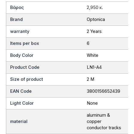
Βάρος
2,950 κ.
Brand
Optonica
warranty
2 Years
Items per box
6
Body Color
White
Product Code
LN1-A4
Size of product
2 M
EAN Code
3800156652439
Light Color
None
aluminum &
material
copper
conductor tracks