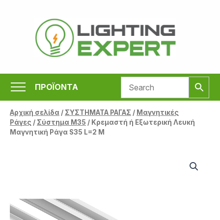
Μετάβαση
στο
περιεχόμενο
ΠΡΟΪΟΝΤΑ
Αρχική σελίδα
/
ΣΥΣΤΗΜΑΤΑ ΡΑΓΑΣ
/
Μαγνητικές
Ράγες
/
Σύστημα M35
/ Κρεμαστή ή Εξωτερική Λευκή
Μαγνητική Ράγα S35 L=2 M