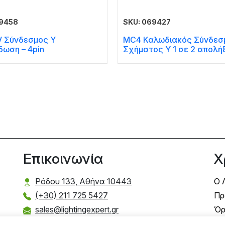
69458
SKU: 069427
V Σύνδεσμος Y
MC4 Καλωδιακός Σύνδεσ
δωση – 4pin
Σχήματος Υ 1 σε 2 απολή
Επικοινωνία
Χ
Ρόδου 133, Αθήνα 10443
Ο 
(+30) 211 725 5427
Πρ
sales@lightingexpert.gr
Όρ
Τρ