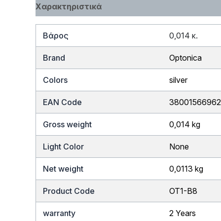
Χαρακτηριστικά
Βάρος
0,014 κ.
Brand
Optonica
Colors
silver
EAN Code
3800156696
Gross weight
0,014 kg
Light Color
None
Net weight
0,0113 kg
Product Code
OT1-B8
warranty
2 Years