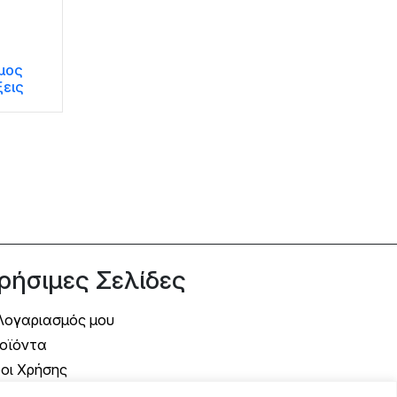
μος
ξεις
ρήσιμες Σελίδες
Λογαριασμός μου
οϊόντα
οι Χρήσης
όποι Αποστολής