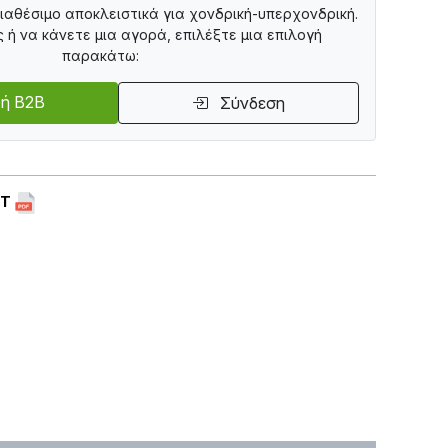
διαθέσιμο αποκλειστικά για χονδρική-υπερχονδρική.
ς ή να κάνετε μια αγορά, επιλέξτε μια επιλογή
παρακάτω:
ή B2B
Σύνδεση
ET