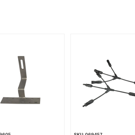
69605
SKU: 069457