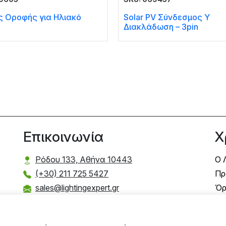
ς Οροφής για Ηλιακό
Solar PV Σύνδεσμος Y
Διακλάδωση – 3pin
Επικοινωνία
Χ
Ρόδου 133, Αθήνα 10443
Ο 
(+30) 211 725 5427
Πρ
sales@lightingexpert.gr
Όρ
Τρ
Τρ