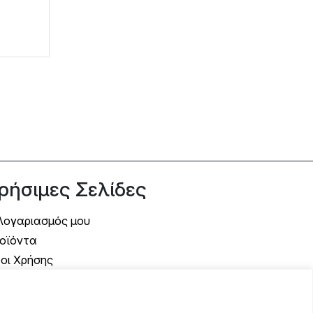
ρήσιμες Σελίδες
Λογαριασμός μου
οϊόντα
οι Χρήσης
όποι Αποστολής
όποι Πληρωμής