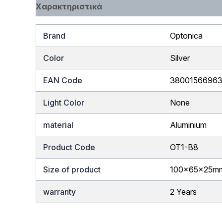
Χαρακτηριστικά
Brand
Optonica
Color
Silver
EAN Code
3800156696
Light Color
None
material
Aluminium
Product Code
OT1-B8
Size of product
100x65x25m
warranty
2 Years