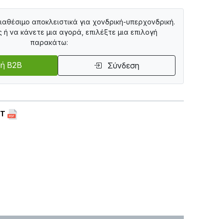
διαθέσιμο αποκλειστικά για χονδρική-υπερχονδρική.
ς ή να κάνετε μια αγορά, επιλέξτε μια επιλογή
παρακάτω:
ή B2B
Σύνδεση
ET