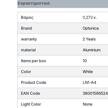
Χαρακτηριστικά
Βάρος
0,272 κ.
Brand
Optonica
warranty
2 Years
material
Aluminium
Items per box
10
Color
White
Product Code
LN1-A4
EAN Code
38001566524
Light Color
None