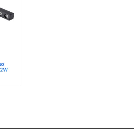
ια
12W