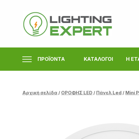
Μετάβαση
στο
περιεχόμενο
ΠΡΟΪΟΝΤΑ
ΚΑΤΑΛΟΓΟΙ
Η ΕΤ
Αρχική σελίδα
/
ΟΡΟΦΗΣ LED
/
Πάνελ Led
/
Mini 