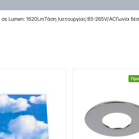
ε Lumen: 1620LmΤάση λειτουργίας:85-265V/ACΓωνία δέσμ
Πρ