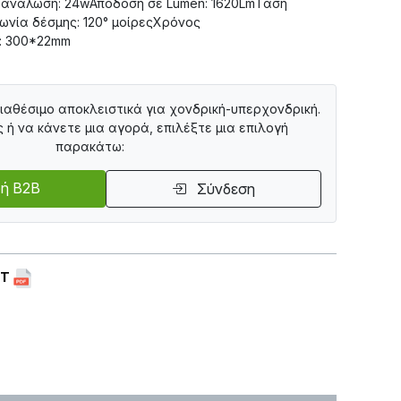
τανάλωση: 24wΑπόδοση σε Lumen: 1620LmΤάση
ωνία δέσμης: 120° μοίρεςΧρόνος
ς: 300*22mm
διαθέσιμο αποκλειστικά για χονδρική-υπερχονδρική.
ς ή να κάνετε μια αγορά, επιλέξτε μια επιλογή
παρακάτω:
ή B2B
Σύνδεση
ET