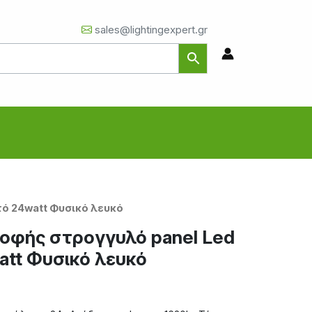
sales@lightingexpert.gr
ό 24watt Φυσικό λευκό
οφής στρογγυλό panel Led
tt Φυσικό λευκό