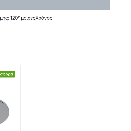
ης: 120° μοίρεςΧρόνος
οσφορά