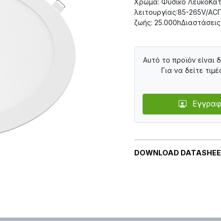
Χρώμα: Φυσικό ΛευκόΚα
λειτουργίας:85-265V/ACΓ
ζωής: 25.000hΔιαστάσει
Αυτό το προϊόν είναι 
Για να δείτε τιμέ
Εγγραφ
DOWNLOAD DATASHE