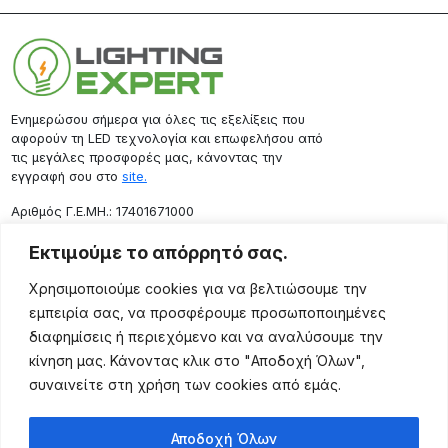
Ενημερώσου σήμερα για όλες τις εξελίξεις που
αφορούν τη LED τεχνολογία και επωφελήσου από
τις μεγάλες προσφορές μας, κάνοντας την
εγγραφή σου στο
site.
Aριθμός Γ.Ε.ΜΗ.: 17401671000
Επικοινωνία
Εκτιμούμε το απόρρητό σας.
Ρόδου 133, Αθήνα 10443
Χρησιμοποιούμε cookies για να βελτιώσουμε την
(+30) 211 725 5427
εμπειρία σας, να προσφέρουμε προσωποποιημένες
sales@lightingexpert.gr
διαφημίσεις ή περιεχόμενο και να αναλύσουμε την
κίνηση μας. Κάνοντας κλικ στο "Αποδοχή Όλων",
συναινείτε στη χρήση των cookies από εμάς.
Χρήσιμες Σελίδες
Αποδοχή Όλων