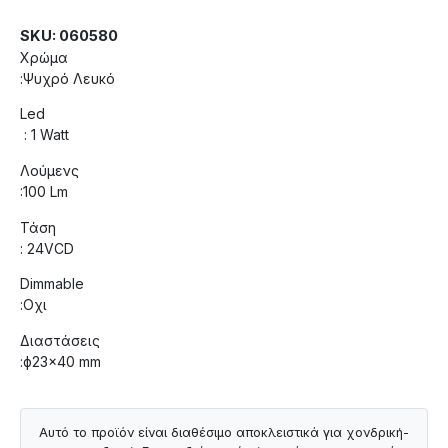
SKU: 060580
Χρώμα
:Ψυχρό Λευκό
Led
: 1 Watt
Λούμενς
:100 Lm
Τάση
: 24VCD
Dimmable
:Οχι
Διαστάσεις
:ф23×40 mm
Αυτό το προϊόν είναι διαθέσιμο αποκλειστικά για χονδρική-