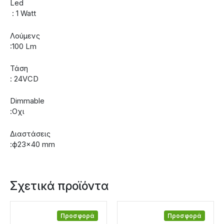
Led
: 1 Watt
Λούμενς
:100 Lm
Τάση
: 24VCD
Dimmable
:Οχι
Διαστάσεις
:ф23×40 mm
Σχετικά προϊόντα
Προσφορά
Προσφορά