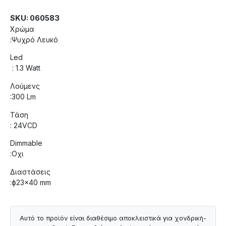
SKU: 060583
Χρώμα
:Ψυχρό Λευκό
Led
: 1.3 Watt
Λούμενς
:300 Lm
Τάση
: 24VCD
Dimmable
:Οχι
Διαστάσεις
:ф23×40 mm
Αυτό το προϊόν είναι διαθέσιμο αποκλειστικά για χονδρική-