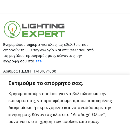
Ενημερώσου σήμερα για όλες τις εξελίξεις που
αφορούν τη LED τεχνολογία και επωφελήσου από
τις μεγάλες προσφορές μας, κάνοντας την
εγγραφή σου στο
site.
Aριθμός Γ.Ε.ΜΗ.: 17401671000
Επικοινωνία
Εκτιμούμε το απόρρητό σας.
Ρόδου 133, Αθήνα 10443
Χρησιμοποιούμε cookies για να βελτιώσουμε την
(+30) 211 725 5427
εμπειρία σας, να προσφέρουμε προσωποποιημένες
sales@lightingexpert.gr
διαφημίσεις ή περιεχόμενο και να αναλύσουμε την
κίνηση μας. Κάνοντας κλικ στο "Αποδοχή Όλων",
συναινείτε στη χρήση των cookies από εμάς.
Χρήσιμες Σελίδες