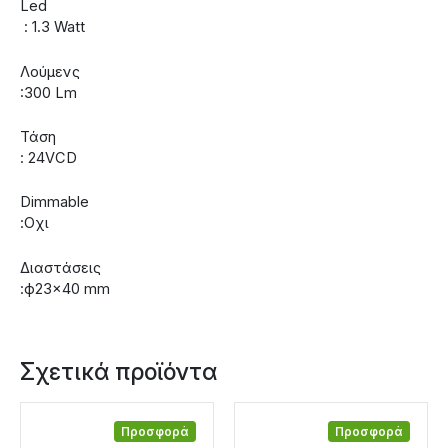
Led
: 1.3 Watt
Λούμενς
:300 Lm
Τάση
: 24VCD
Dimmable
:Οχι
Διαστάσεις
:ф23×40 mm
Σχετικά προϊόντα
Προσφορά
Προσφορά