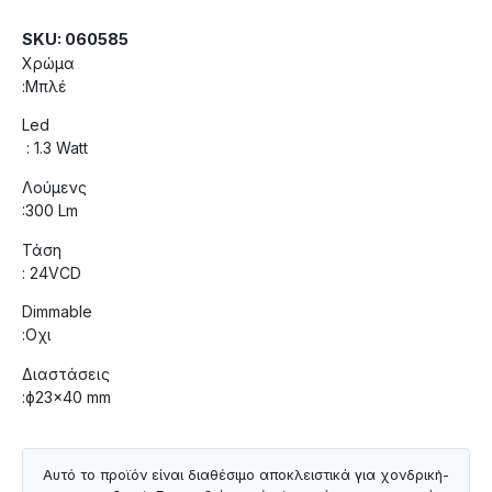
SKU: 060585
Χρώμα
:Μπλέ
Led
: 1.3 Watt
Λούμενς
:300 Lm
Τάση
: 24VCD
Dimmable
:Οχι
Διαστάσεις
:ф23×40 mm
Αυτό το προϊόν είναι διαθέσιμο αποκλειστικά για χονδρική-