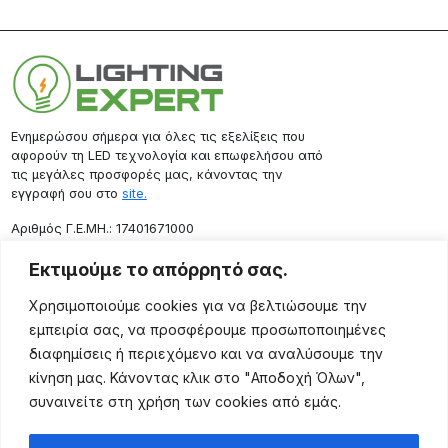
Ενημερώσου σήμερα για όλες τις εξελίξεις που
αφορούν τη LED τεχνολογία και επωφελήσου από
τις μεγάλες προσφορές μας, κάνοντας την
εγγραφή σου στο
site.
Aριθμός Γ.Ε.ΜΗ.: 17401671000
Επικοινωνία
Εκτιμούμε το απόρρητό σας.
Ρόδου 133, Αθήνα 10443
Χρησιμοποιούμε cookies για να βελτιώσουμε την
(+30) 211 725 5427
εμπειρία σας, να προσφέρουμε προσωποποιημένες
sales@lightingexpert.gr
διαφημίσεις ή περιεχόμενο και να αναλύσουμε την
κίνηση μας. Κάνοντας κλικ στο "Αποδοχή Όλων",
συναινείτε στη χρήση των cookies από εμάς.
Χρήσιμες Σελίδες