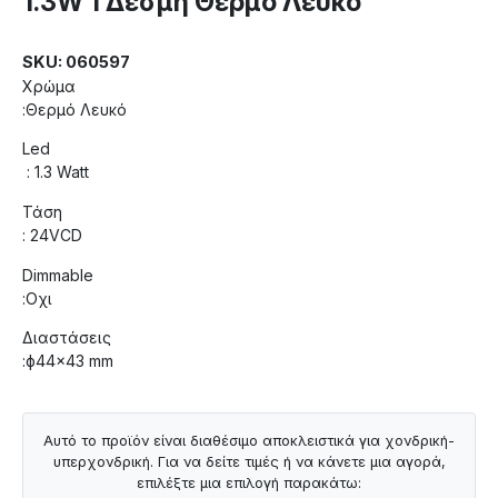
1.3W 1 Δέσμη Θερμό Λευκό
SKU: 060597
Χρώμα
:Θερμό Λευκό
Led
: 1.3 Watt
Τάση
: 24VCD
Dimmable
:Οχι
Διαστάσεις
:ф44×43 mm
Αυτό το προϊόν είναι διαθέσιμο αποκλειστικά για χονδρική-
υπερχονδρική. Για να δείτε τιμές ή να κάνετε μια αγορά,
επιλέξτε μια επιλογή παρακάτω: