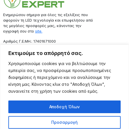
Ενημερώσου σήμερα για όλες τις εξελίξεις που
αφορούν τη LED τεχνολογία και επωφελήσου από
τις μεγάλες προσφορές μας, κάνοντας την
εγγραφή σου στο
site.
Aριθμός Γ.Ε.ΜΗ.: 17401671000
Επικοινωνία
Εκτιμούμε το απόρρητό σας.
Ρόδου 133, Αθήνα 10443
Χρησιμοποιούμε cookies για να βελτιώσουμε την
(+30) 211 725 5427
εμπειρία σας, να προσφέρουμε προσωποποιημένες
sales@lightingexpert.gr
διαφημίσεις ή περιεχόμενο και να αναλύσουμε την
κίνηση μας. Κάνοντας κλικ στο "Αποδοχή Όλων",
συναινείτε στη χρήση των cookies από εμάς.
Χρήσιμες Σελίδες
Αποδοχή Όλων
Ο Λογαριασμός μου
Προϊόντα
Προσαρμογή
Όροι Χρήσης