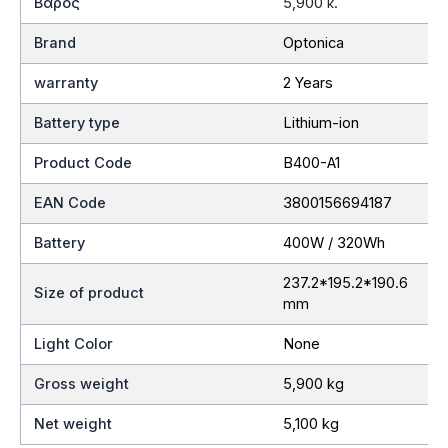
Βάρος
5,900 κ.
Brand
Optonica
warranty
2 Years
Battery type
Lithium-ion
Product Code
B400-A1
EAN Code
3800156694187
Battery
400W / 320Wh
237.2*195.2*190.6
Size of product
mm
Light Color
None
Gross weight
5,900 kg
Net weight
5,100 kg