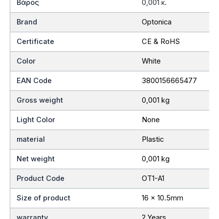
Βάρος
0,001 κ.
Brand
Optonica
Certificate
CE & RoHS
Color
White
EAN Code
3800156665477
Gross weight
0,001 kg
Light Color
None
material
Plastic
Net weight
0,001 kg
Product Code
OT1-A1
Size of product
16 x 10.5mm
warranty
2 Years