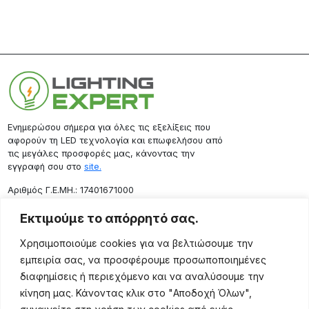
Ενημερώσου σήμερα για όλες τις εξελίξεις που
αφορούν τη LED τεχνολογία και επωφελήσου από
τις μεγάλες προσφορές μας, κάνοντας την
εγγραφή σου στο
site.
Aριθμός Γ.Ε.ΜΗ.: 17401671000
Επικοινωνία
Εκτιμούμε το απόρρητό σας.
Ρόδου 133, Αθήνα 10443
Χρησιμοποιούμε cookies για να βελτιώσουμε την
(+30) 211 725 5427
εμπειρία σας, να προσφέρουμε προσωποποιημένες
sales@lightingexpert.gr
διαφημίσεις ή περιεχόμενο και να αναλύσουμε την
κίνηση μας. Κάνοντας κλικ στο "Αποδοχή Όλων",