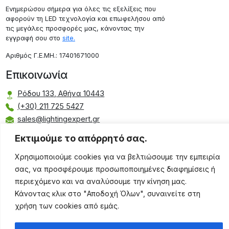
Ενημερώσου σήμερα για όλες τις εξελίξεις που
αφορούν τη LED τεχνολογία και επωφελήσου από
τις μεγάλες προσφορές μας, κάνοντας την
εγγραφή σου στο
site.
Aριθμός Γ.Ε.ΜΗ.: 17401671000
Επικοινωνία
Ρόδου 133, Αθήνα 10443
(+30) 211 725 5427
sales@lightingexpert.gr
Εκτιμούμε το απόρρητό σας.
Χρησιμοποιούμε cookies για να βελτιώσουμε την εμπειρία
Χρήσιμες Σελίδες
σας, να προσφέρουμε προσωποποιημένες διαφημίσεις ή
Ο Λογαριασμός μου
περιεχόμενο και να αναλύσουμε την κίνηση μας.
Προϊόντα
Κάνοντας κλικ στο "Αποδοχή Όλων", συναινείτε στη
Όροι Χρήσης
χρήση των cookies από εμάς.
Τρόποι Αποστολής