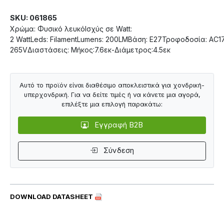
SKU: 061865
Χρώμα: Φυσικό λευκόΙσχύς σε Watt:
2 WattLeds: FilamentLumens: 200LMΒάση: Ε27Τροφοδοσία: AC1
265VΔιαστάσεις: Μήκος:7.6εκ-Διάμετρος:4.5εκ
Αυτό το προϊόν είναι διαθέσιμο αποκλειστικά για χονδρική-
υπερχονδρική. Για να δείτε τιμές ή να κάνετε μια αγορά,
επιλέξτε μια επιλογή παρακάτω:
Εγγραφή B2B
Σύνδεση
DOWNLOAD DATASHEET