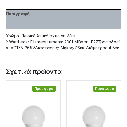
Περιγραφή
Χαρακτηριστικά
Χρώμα: Φυσικό λευκόΙσχύς σε Watt:
2 WattLeds: FilamentLumens: 200LMΒάση: Ε27Τροφοδοσί
α: AC175-265VΔιαστάσεις: Μήκος:7.6εκ-Διάμετρος:4.5εκ
Σχετικά προϊόντα
Προσφορά
Προσφορά