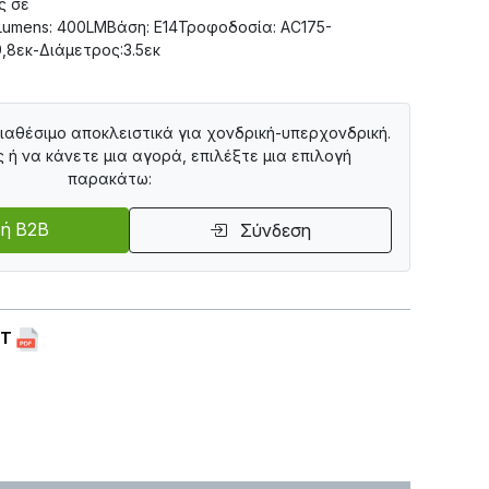
ς σε
ntLumens: 400LMΒάση: Ε14Τροφοδοσία: AC175-
,8εκ-Διάμετρος:3.5εκ
διαθέσιμο αποκλειστικά για χονδρική-υπερχονδρική.
ς ή να κάνετε μια αγορά, επιλέξτε μια επιλογή
παρακάτω:
ή B2B
Σύνδεση
ET