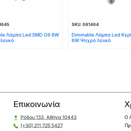
1645
SKU: 061464
le Λάμπα Led SMD G9 6W
Dimmable Λάμπα Led Κερί
 λευκό
6W Ψυχρό λευκό
Επικοινωνία
Χ
Ρόδου 133, Αθήνα 10443
Ο 
(+30) 211 725 5427
Πρ