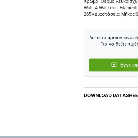
Χρώμα: Θερμό λευκόΙσχύ
Watt: 4 WattLeds: Filame
265VΔιαστάσεις: Μήκος:9
Αυτό το προϊόν είναι 
Για να δείτε τιμέ
Εγγραφ
DOWNLOAD DATASHE