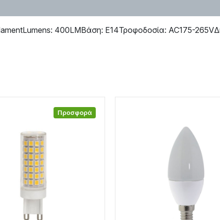
FilamentLumens: 400LMΒάση: Ε14Τροφοδοσία: AC175-265VΔ
Προσφορά