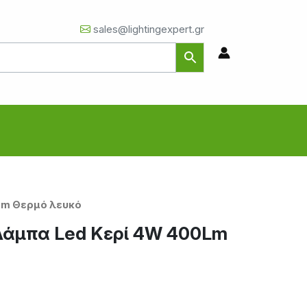
sales@lightingexpert.gr
0Lm Θερμό λευκό
 Λάμπα Led Κερί 4W 400Lm