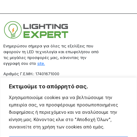
Ενημερώσου σήμερα για όλες τις εξελίξεις που
αφορούν τη LED τεχνολογία και επωφελήσου από
τις μεγάλες προσφορές μας, κάνοντας την
εγγραφή σου στο
site.
Aριθμός Γ.Ε.ΜΗ.: 17401671000
Επικοινωνία
Εκτιμούμε το απόρρητό σας.
Ρόδου 133, Αθήνα 10443
Χρησιμοποιούμε cookies για να βελτιώσουμε την
(+30) 211 725 5427
εμπειρία σας, να προσφέρουμε προσωποποιημένες
sales@lightingexpert.gr
διαφημίσεις ή περιεχόμενο και να αναλύσουμε την
κίνηση μας. Κάνοντας κλικ στο "Αποδοχή Όλων",
συναινείτε στη χρήση των cookies από εμάς.
Χρήσιμες Σελίδες