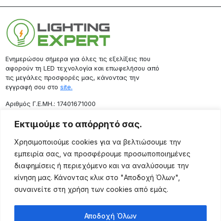
Ενημερώσου σήμερα για όλες τις εξελίξεις που
αφορούν τη LED τεχνολογία και επωφελήσου από
τις μεγάλες προσφορές μας, κάνοντας την
εγγραφή σου στο
site.
Aριθμός Γ.Ε.ΜΗ.: 17401671000
Επικοινωνία
Εκτιμούμε το απόρρητό σας.
Ρόδου 133, Αθήνα 10443
Χρησιμοποιούμε cookies για να βελτιώσουμε την
(+30) 211 725 5427
εμπειρία σας, να προσφέρουμε προσωποποιημένες
sales@lightingexpert.gr
διαφημίσεις ή περιεχόμενο και να αναλύσουμε την
κίνηση μας. Κάνοντας κλικ στο "Αποδοχή Όλων",
συναινείτε στη χρήση των cookies από εμάς.
Χρήσιμες Σελίδες
Αποδοχή Όλων