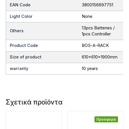
EAN Code
3800156697751
Light Color
None
13pcs Batteries /
Others
1pcs Controller
Product Code
BOS-A-RACK
Size of product
610x610x1900mm
warranty
10 years
Σχετικά προϊόντα
Προσφορά