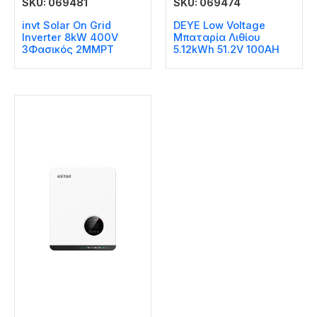
SKU: 069481
SKU: 069474
invt Solar On Grid
DEYE Low Voltage
Inverter 8kW 400V
Μπαταρία Λιθίου
3Φασικός 2MMPT
5.12kWh 51.2V 100AH