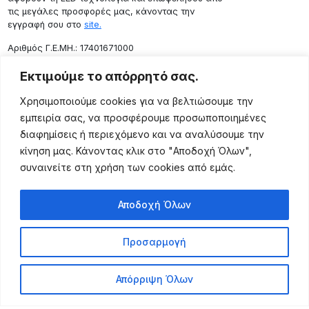
τις μεγάλες προσφορές μας, κάνοντας την
εγγραφή σου στο
site.
Aριθμός Γ.Ε.ΜΗ.: 17401671000
Επικοινωνία
Εκτιμούμε το απόρρητό σας.
Ρόδου 133, Αθήνα 10443
Χρησιμοποιούμε cookies για να βελτιώσουμε την
(+30) 211 725 5427
εμπειρία σας, να προσφέρουμε προσωποποιημένες
sales@lightingexpert.gr
διαφημίσεις ή περιεχόμενο και να αναλύσουμε την
κίνηση μας. Κάνοντας κλικ στο "Αποδοχή Όλων",
συναινείτε στη χρήση των cookies από εμάς.
Χρήσιμες Σελίδες
Αποδοχή Όλων
Ο Λογαριασμός μου
Προϊόντα
Προσαρμογή
Όροι Χρήσης
Τρόποι Αποστολής
Απόρριψη Όλων
Τρόποι Πληρωμής
Πολιτική Επιστροφής