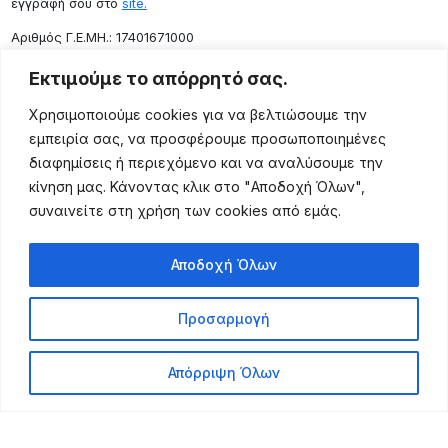
εγγραφή σου στο
site.
Aριθμός Γ.Ε.ΜΗ.: 17401671000
Επικοινωνία
Εκτιμούμε το απόρρητό σας.
Ρόδου 133, Αθήνα 10443
Χρησιμοποιούμε cookies για να βελτιώσουμε την
(+30) 211 725 5427
εμπειρία σας, να προσφέρουμε προσωποποιημένες
sales@lightingexpert.gr
διαφημίσεις ή περιεχόμενο και να αναλύσουμε την
κίνηση μας. Κάνοντας κλικ στο "Αποδοχή Όλων",
συναινείτε στη χρήση των cookies από εμάς.
Χρήσιμες Σελίδες
Αποδοχή Όλων
Ο Λογαριασμός μου
Προϊόντα
Προσαρμογή
Όροι Χρήσης
Τρόποι Αποστολής
Απόρριψη Όλων
Τρόποι Πληρωμής
Πολιτική Επιστροφής