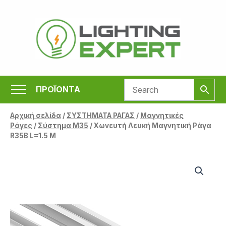
Μετάβαση
στο
περιεχόμενο
ΠΡΟΪΟΝΤΑ
Αρχική σελίδα
/
ΣΥΣΤΗΜΑΤΑ ΡΑΓΑΣ
/
Μαγνητικές
Ράγες
/
Σύστημα M35
/ Χωνευτή Λευκή Μαγνητική Ράγα
R35B L=1.5 M