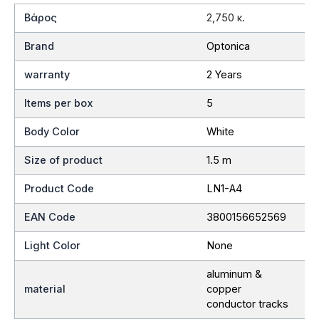
Βάρος
2,750 κ.
Brand
Optonica
warranty
2 Years
Items per box
5
Body Color
White
Size of product
1.5 m
Product Code
LN1-A4
EAN Code
3800156652569
Light Color
None
aluminum &
material
copper
conductor tracks