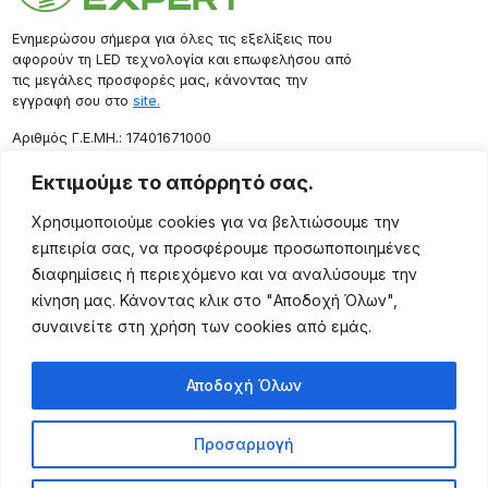
Ενημερώσου σήμερα για όλες τις εξελίξεις που
αφορούν τη LED τεχνολογία και επωφελήσου από
τις μεγάλες προσφορές μας, κάνοντας την
εγγραφή σου στο
site.
Aριθμός Γ.Ε.ΜΗ.: 17401671000
Επικοινωνία
Εκτιμούμε το απόρρητό σας.
Ρόδου 133, Αθήνα 10443
Χρησιμοποιούμε cookies για να βελτιώσουμε την
(+30) 211 725 5427
εμπειρία σας, να προσφέρουμε προσωποποιημένες
sales@lightingexpert.gr
διαφημίσεις ή περιεχόμενο και να αναλύσουμε την
κίνηση μας. Κάνοντας κλικ στο "Αποδοχή Όλων",
συναινείτε στη χρήση των cookies από εμάς.
Χρήσιμες Σελίδες
Αποδοχή Όλων
Ο Λογαριασμός μου
Προϊόντα
Προσαρμογή
Όροι Χρήσης
Τρόποι Αποστολής