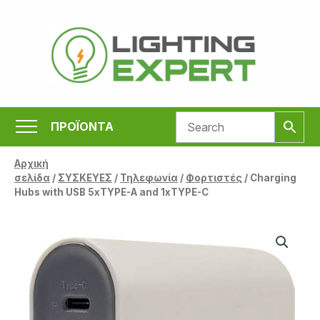
Μετάβαση
στο
περιεχόμενο
ΠΡΟΪΟΝΤΑ
Αρχική
σελίδα
/
ΣΥΣΚΕΥΕΣ
/
Τηλεφωνία
/
Φορτιστές
/ Charging
Hubs with USB 5xTYPE-A and 1xTYPE-C