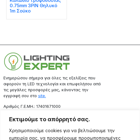
Καλώδιο τροφοδοσίας
0.75mm 3PIN Θηλυκό
1m Σούκο
Ενημερώσου σήμερα για όλες τις εξελίξεις που
αφορούν τη LED τεχνολογία και επωφελήσου από
τις μεγάλες προσφορές μας, κάνοντας την
εγγραφή σου στο
site.
Aριθμός Γ.Ε.ΜΗ.: 17401671000
Επικοινωνία
Εκτιμούμε το απόρρητό σας.
Ρόδου 133, Αθήνα 10443
Χρησιμοποιούμε cookies για να βελτιώσουμε την
(+30) 211 725 5427
εμπειρία σας, να προσφέρουμε προσωποποιημένες