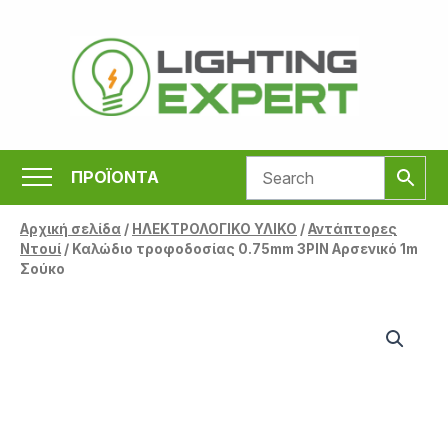
Μετάβαση
στο
περιεχόμενο
ΠΡΟΪΟΝΤΑ
Αρχική σελίδα
/
ΗΛΕΚΤΡΟΛΟΓΙΚΟ ΥΛΙΚΟ
/
Αντάπτορες
Ντουί
/ Καλώδιο τροφοδοσίας 0.75mm 3PIN Αρσενικό 1m
Σούκο