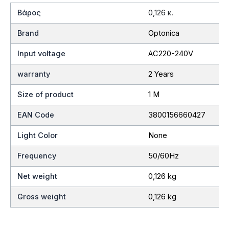
Βάρος
0,126 κ.
Brand
Optonica
Input voltage
AC220-240V
warranty
2 Years
Size of product
1 M
EAN Code
3800156660427
Light Color
None
Frequency
50/60Hz
Net weight
0,126 kg
Gross weight
0,126 kg