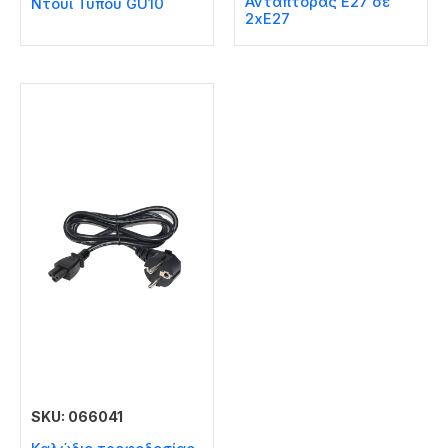
Αντάπτορας E27 σε
Ντουί Τύπου GU10
2xE27
SKU: 066041