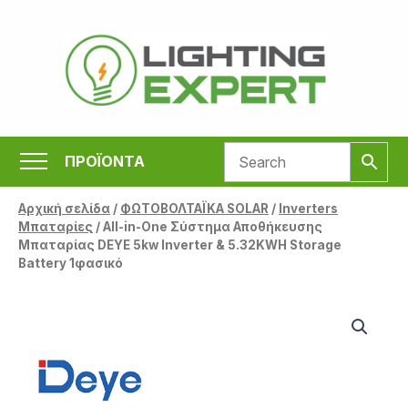
Μετάβαση
στο
περιεχόμενο
ΠΡΟΪΟΝΤΑ
Αρχική σελίδα
/
ΦΩΤΟΒΟΛΤΑΪΚΑ SOLAR
/
Inverters
Μπαταρίες
/ All-in-One Σύστημα Αποθήκευσης
Μπαταρίας DEYE 5kw Inverter & 5.32KWH Storage
Battery 1φασικό