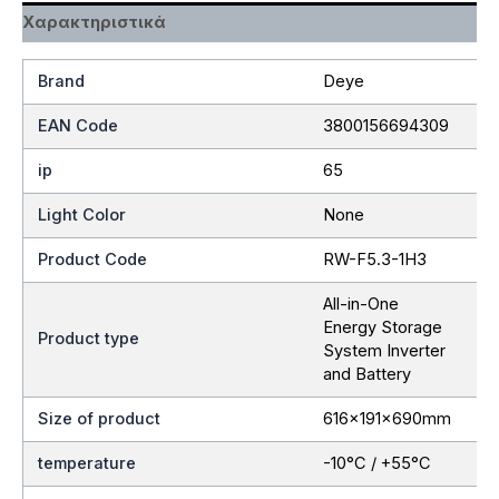
Χαρακτηριστικά
Brand
Deye
EAN Code
3800156694309
ip
65
Light Color
None
Product Code
RW-F5.3-1H3
All-in-One
Energy Storage
Product type
System Inverter
and Battery
Size of product
616x191x690mm
temperature
-10°C / +55°C