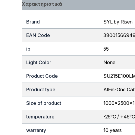
Χαρακτηριστικά
Brand
SYL by Risen
EAN Code
3800156694
ip
55
Light Color
None
Product Code
SU215E100L
Product type
All-in-One Cab
Size of product
1000×2500×
temperature
-25°C / +45°
warranty
10 years