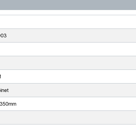
903
M
inet
1350mm
C