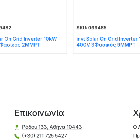
69482
SKU: 069485
lar On Grid Inverter 10kW
invt Solar On Grid Inverte
Φασικός 2MMPT
400V 3Φασικός 9MMPT
Επικοινωνία
Χ
Ρόδου 133, Αθήνα 10443
Ο 
(+30) 211 725 5427
Πρ