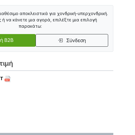
διαθέσιμο αποκλειστικά για χονδρική-υπερχονδρική.
ς ή να κάνετε μια αγορά, επιλέξτε μια επιλογή
παρακάτω:
ή B2B
Σύνδεση
τιμή
ET