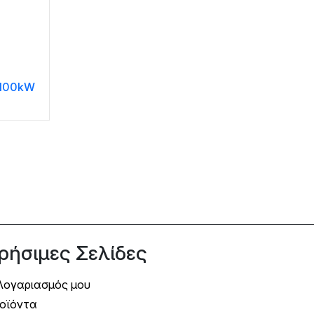
r 100kW
ρήσιμες Σελίδες
Λογαριασμός μου
οϊόντα