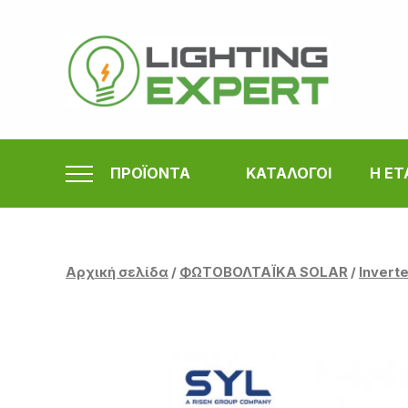
Μετάβαση
στο
περιεχόμενο
ΠΡΟΪΟΝΤΑ
ΚΑΤΑΛΟΓΟΙ
Η ΕΤ
Αρχική σελίδα
/
ΦΩΤΟΒΟΛΤΑΪΚΑ SOLAR
/
Invert