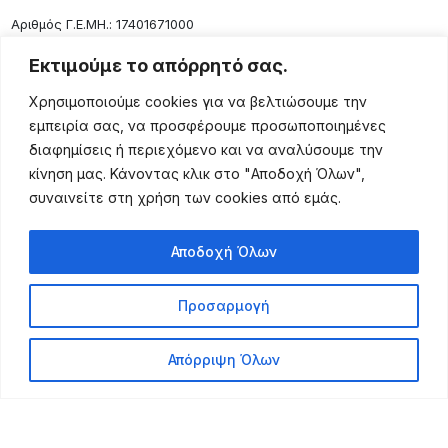
Aριθμός Γ.Ε.ΜΗ.: 17401671000
Επικοινωνία
Εκτιμούμε το απόρρητό σας.
Ρόδου 133, Αθήνα 10443
Χρησιμοποιούμε cookies για να βελτιώσουμε την
(+30) 211 725 5427
εμπειρία σας, να προσφέρουμε προσωποποιημένες
sales@lightingexpert.gr
διαφημίσεις ή περιεχόμενο και να αναλύσουμε την
κίνηση μας. Κάνοντας κλικ στο "Αποδοχή Όλων",
συναινείτε στη χρήση των cookies από εμάς.
Χρήσιμες Σελίδες
Αποδοχή Όλων
Ο Λογαριασμός μου
Προϊόντα
Προσαρμογή
Όροι Χρήσης
Τρόποι Αποστολής
Απόρριψη Όλων
Τρόποι Πληρωμής
Πολιτική Επιστροφής
Powered by Leo Michalopoulos