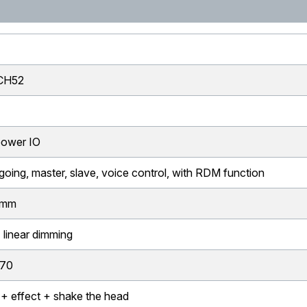
 CH52
power IO
oing, master, slave, voice control, with RDM function
 mm
 linear dimming
170
 + effect + shake the head