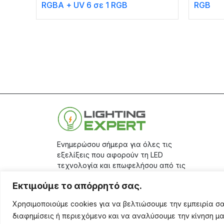
RGBA + UV 6 σε 1 RGB
RGB
Ενημερώσου σήμερα για όλες τις
εξελίξεις που αφορούν τη LED
τεχνολογία και επωφελήσου από τις
μεγάλες προσφορές μας, κάνοντας
Εκτιμούμε το απόρρητό σας.
την εγγραφή σου στο
site.
Χρησιμοποιούμε cookies για να βελτιώσουμε την εμπειρία 
Aριθμός Γ.Ε.ΜΗ.: 17401671000
διαφημίσεις ή περιεχόμενο και να αναλύσουμε την κίνηση μ