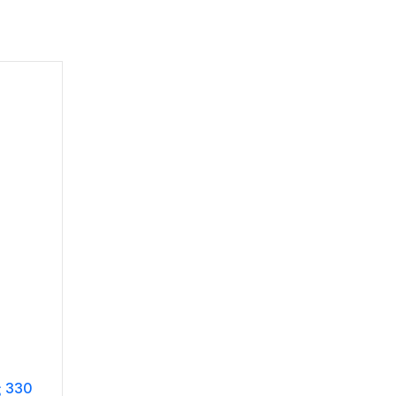
ς 330