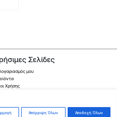
ρήσιμες Σελίδες
Λογαριασμός μου
οϊόντα
οι Χρήσης
όποι Αποστολής
όποι Πληρωμής
λιτική Επιστροφής
ρμογή
Απόρριψη Όλων
Αποδοχή Όλων