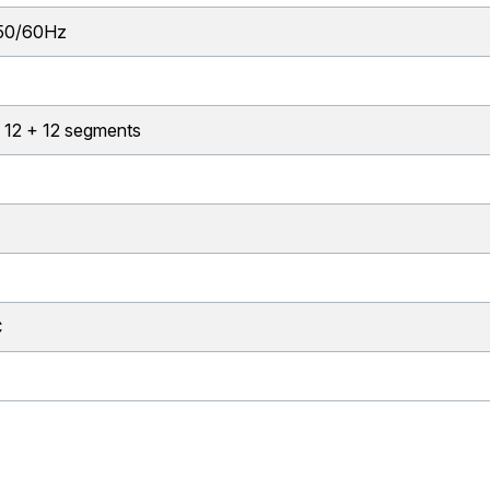
50/60Hz
 12 + 12 segments
C