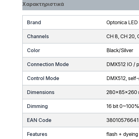
Χαρακτηριστικά
Brand
Optonica LED
Channels
CH 8, CH 20,
Color
Black/Silver
Connection Mode
DMX512 IO / 
Control Mode
DMX512, self-g
Dimensions
280x85x260
Dimming
16 bit 0~100%
EAN Code
3801057664
Features
flash + dyeing