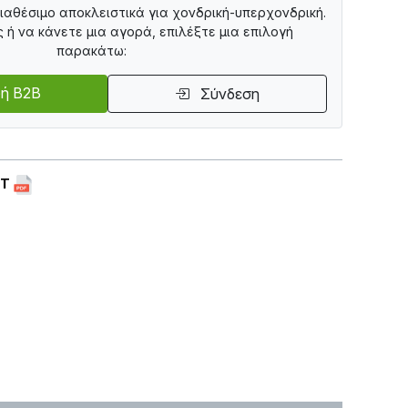
διαθέσιμο αποκλειστικά για χονδρική-υπερχονδρική.
ς ή να κάνετε μια αγορά, επιλέξτε μια επιλογή
παρακάτω:
ή B2B
Σύνδεση
ET