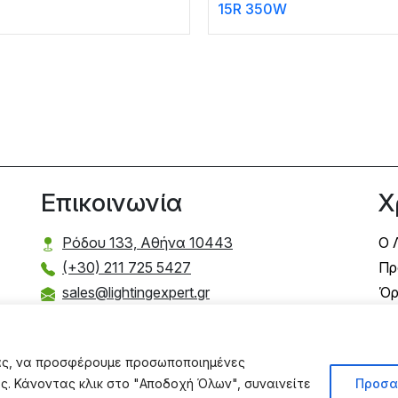
15R 350W
Επικοινωνία
Χ
Ρόδου 133, Αθήνα 10443
Ο 
(+30) 211 725 5427
Πρ
sales@lightingexpert.gr
Όρ
Τρ
Τρ
σας, να προσφέρουμε προσωποποιημένες
Πο
ας. Κάνοντας κλικ στο "Αποδοχή Όλων", συναινείτε
Προσα