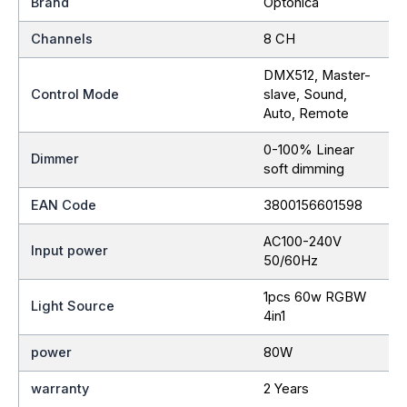
Brand
Optonica
Channels
8 CH
DMX512, Master-
Control Mode
slave, Sound,
Auto, Remote
0-100% Linear
Dimmer
soft dimming
EAN Code
3800156601598
AC100-240V
Input power
50/60Hz
1pcs 60w RGBW
Light Source
4in1
power
80W
warranty
2 Years