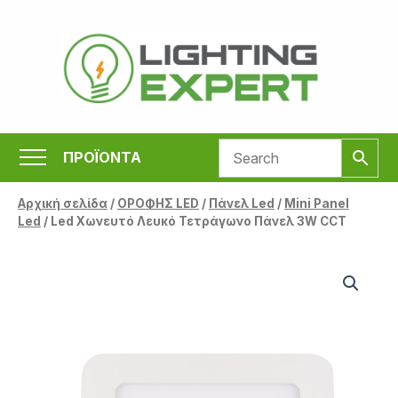
Μετάβαση
στο
περιεχόμενο
ΠΡΟΪΟΝΤΑ
Αρχική σελίδα
/
ΟΡΟΦΗΣ LED
/
Πάνελ Led
/
Mini Panel
Led
/ Led Χωνευτό Λευκό Τετράγωνο Πάνελ 3W CCT