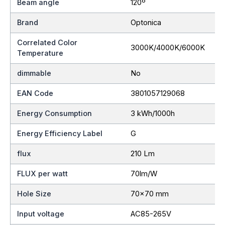
Beam angle
120º
Brand
Optonica
Correlated Color
3000K/4000K/6000K
Temperature
dimmable
No
EAN Code
3801057129068
Energy Consumption
3 kWh/1000h
Energy Efficiency Label
G
flux
210 Lm
FLUX per watt
70lm/W
Hole Size
70×70 mm
Input voltage
AC85-265V