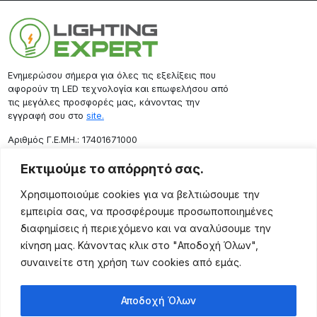
Ενημερώσου σήμερα για όλες τις εξελίξεις που
αφορούν τη LED τεχνολογία και επωφελήσου από
τις μεγάλες προσφορές μας, κάνοντας την
εγγραφή σου στο
site.
Aριθμός Γ.Ε.ΜΗ.: 17401671000
Επικοινωνία
Εκτιμούμε το απόρρητό σας.
Ρόδου 133, Αθήνα 10443
Χρησιμοποιούμε cookies για να βελτιώσουμε την
(+30) 211 725 5427
εμπειρία σας, να προσφέρουμε προσωποποιημένες
sales@lightingexpert.gr
διαφημίσεις ή περιεχόμενο και να αναλύσουμε την
κίνηση μας. Κάνοντας κλικ στο "Αποδοχή Όλων",
συναινείτε στη χρήση των cookies από εμάς.
Χρήσιμες Σελίδες
Αποδοχή Όλων
Ο Λογαριασμός μου