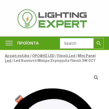
Μετάβαση
στο
περιεχόμενο
ΠΡΟΪΟΝΤΑ
Αρχική σελίδα
/
ΟΡΟΦΗΣ LED
/
Πάνελ Led
/
Mini Panel
Led
/ Led Χωνευτό Μαύρο Στρογγυλό Πάνελ 3W CCT