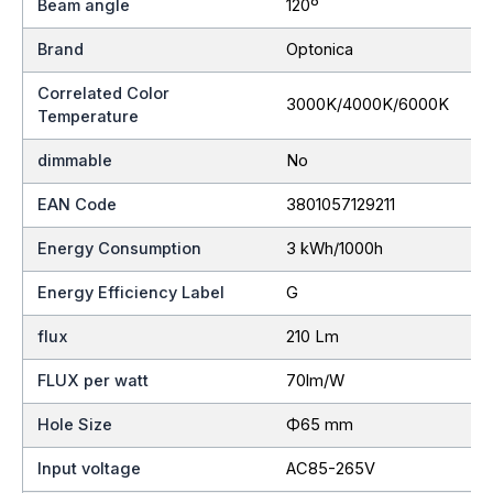
Beam angle
120º
Brand
Optonica
Correlated Color
3000K/4000K/6000K
Temperature
dimmable
No
EAN Code
3801057129211
Energy Consumption
3 kWh/1000h
Energy Efficiency Label
G
flux
210 Lm
FLUX per watt
70lm/W
Hole Size
Ф65 mm
Input voltage
AC85-265V