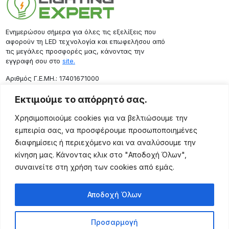
Ενημερώσου σήμερα για όλες τις εξελίξεις που
αφορούν τη LED τεχνολογία και επωφελήσου από
τις μεγάλες προσφορές μας, κάνοντας την
εγγραφή σου στο
site.
Aριθμός Γ.Ε.ΜΗ.: 17401671000
Επικοινωνία
Εκτιμούμε το απόρρητό σας.
Ρόδου 133, Αθήνα 10443
Χρησιμοποιούμε cookies για να βελτιώσουμε την
(+30) 211 725 5427
εμπειρία σας, να προσφέρουμε προσωποποιημένες
sales@lightingexpert.gr
διαφημίσεις ή περιεχόμενο και να αναλύσουμε την
κίνηση μας. Κάνοντας κλικ στο "Αποδοχή Όλων",
συναινείτε στη χρήση των cookies από εμάς.
Χρήσιμες Σελίδες
Αποδοχή Όλων
Ο Λογαριασμός μου
Προϊόντα
Προσαρμογή
Όροι Χρήσης