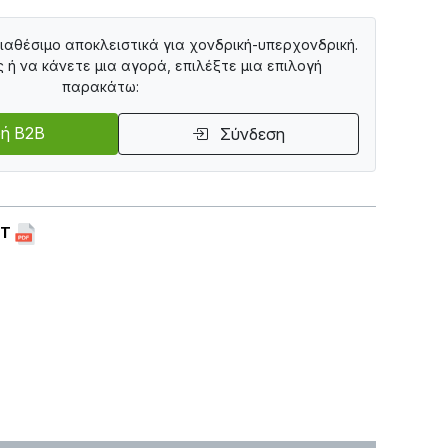
διαθέσιμο αποκλειστικά για χονδρική-υπερχονδρική.
ς ή να κάνετε μια αγορά, επιλέξτε μια επιλογή
παρακάτω:
ή B2B
Σύνδεση
ET