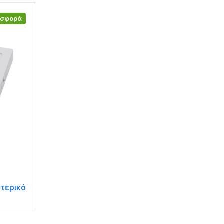
οσφορά
τερικό