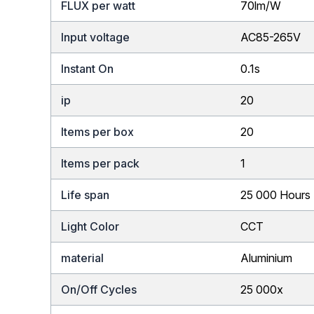
FLUX per watt
70lm/W
Input voltage
AC85-265V
Instant On
0.1s
ip
20
Items per box
20
Items per pack
1
Life span
25 000 Hours
Light Color
CCT
material
Aluminium
On/Off Cycles
25 000x