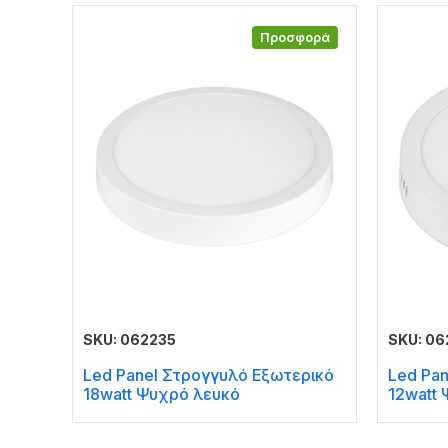
Προσφορά
SKU: 062235
SKU: 0
Led Panel Στρογγυλό Εξωτερικό
Led Pa
18watt Ψυχρό λευκό
12watt