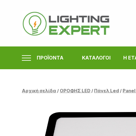
Μετάβαση
στο
περιεχόμενο
ΠΡΟΪΟΝΤΑ
ΚΑΤΑΛΟΓΟΙ
Η ΕΤ
Αρχική σελίδα
/
ΟΡΟΦΗΣ LED
/
Πάνελ Led
/
Panel