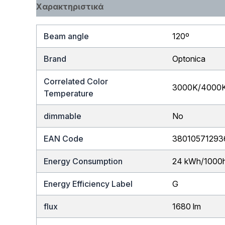
Χαρακτηριστικά
Beam angle
120º
Brand
Optonica
Correlated Color
3000K/4000
Temperature
dimmable
No
EAN Code
38010571293
Energy Consumption
24 kWh/1000
Energy Efficiency Label
G
flux
1680 lm