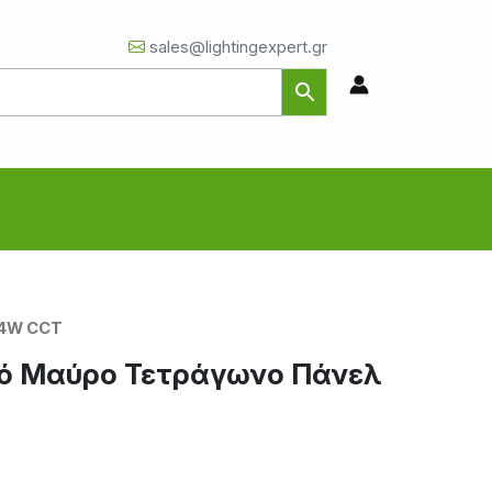
sales@lightingexpert.gr
24W CCT
κό Μαύρο Τετράγωνο Πάνελ