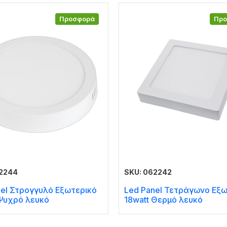
Προσφορά
Πρ
62244
SKU: 062242
nel Στρογγυλό Εξωτερικό
Led Panel Τετράγωνο Εξω
 Ψυχρό λευκό
18watt Θερμό λευκό