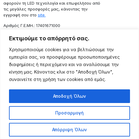
αφορούν τη LED τεχνολογία και επωφελήσου από
τις μεγάλες προσφορές μας, κάνοντας την
εγγραφή σου στο
site.
Aριθμός Γ.Ε.ΜΗ.: 17401671000
Επικοινωνία
Εκτιμούμε το απόρρητό σας.
Ρόδου 133, Αθήνα 10443
Χρησιμοποιούμε cookies για να βελτιώσουμε την
(+30) 211 725 5427
εμπειρία σας, να προσφέρουμε προσωποποιημένες
sales@lightingexpert.gr
διαφημίσεις ή περιεχόμενο και να αναλύσουμε την
κίνηση μας. Κάνοντας κλικ στο "Αποδοχή Όλων",
συναινείτε στη χρήση των cookies από εμάς.
Χρήσιμες Σελίδες
Αποδοχή Όλων
Ο Λογαριασμός μου
Προϊόντα
Προσαρμογή
Όροι Χρήσης
Τρόποι Αποστολής
Απόρριψη Όλων
Τρόποι Πληρωμής
Πολιτική Επιστροφής