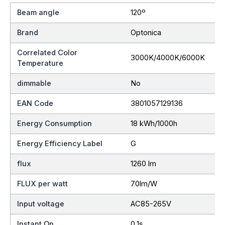
Beam angle
120º
Brand
Optonica
Correlated Color
3000K/4000K/6000K
Temperature
dimmable
No
EAN Code
3801057129136
Energy Consumption
18 kWh/1000h
Energy Efficiency Label
G
flux
1260 lm
FLUX per watt
70lm/W
Input voltage
AC85-265V
Instant On
0.1s