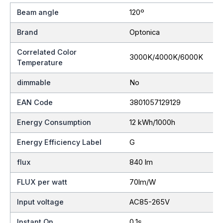
Beam angle
120º
Brand
Optonica
Correlated Color
3000K/4000K/6000K
Temperature
dimmable
No
EAN Code
3801057129129
Energy Consumption
12 kWh/1000h
Energy Efficiency Label
G
flux
840 lm
FLUX per watt
70lm/W
Input voltage
AC85-265V
Instant On
0.1s