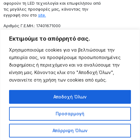
αφορούν τη LED τεχνολογία και επωφελήσου από
τις μεγάλες προσφορές μας, κάνοντας την
εγγραφή σου στο
site.
Aριθμός Γ.Ε.ΜΗ.: 17401671000
Επικοινωνία
Εκτιμούμε το απόρρητό σας.
Ρόδου 133, Αθήνα 10443
Χρησιμοποιούμε cookies για να βελτιώσουμε την
(+30) 211 725 5427
εμπειρία σας, να προσφέρουμε προσωποποιημένες
sales@lightingexpert.gr
διαφημίσεις ή περιεχόμενο και να αναλύσουμε την
κίνηση μας. Κάνοντας κλικ στο "Αποδοχή Όλων",
συναινείτε στη χρήση των cookies από εμάς.
Χρήσιμες Σελίδες
Αποδοχή Όλων
Ο Λογαριασμός μου
Προϊόντα
Προσαρμογή
Όροι Χρήσης
Τρόποι Αποστολής
Απόρριψη Όλων
Τρόποι Πληρωμής
Πολιτική Επιστροφής