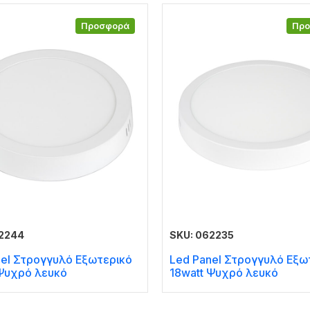
Προσφορά
Πρ
62244
SKU: 062235
nel Στρογγυλό Εξωτερικό
Led Panel Στρογγυλό Εξω
 Ψυχρό λευκό
18watt Ψυχρό λευκό