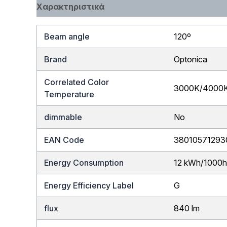
Χαρακτηριστικά
Beam angle
120º
Brand
Optonica
Correlated Color
3000K/4000
Temperature
dimmable
No
EAN Code
38010571293
Energy Consumption
12 kWh/1000
Energy Efficiency Label
G
flux
840 lm