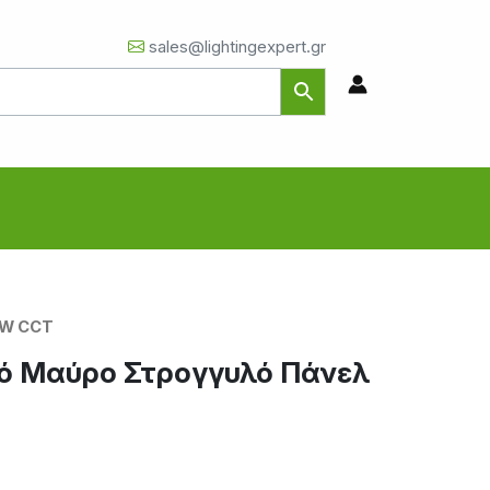
sales@lightingexpert.gr
2W CCT
κό Μαύρο Στρογγυλό Πάνελ