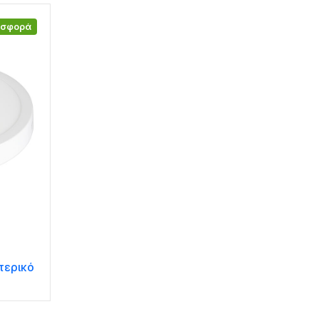
οσφορά
τερικό