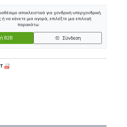
διαθέσιμο αποκλειστικά για χονδρική-υπερχονδρική.
ς ή να κάνετε μια αγορά, επιλέξτε μια επιλογή
παρακάτω:
ή B2B
Σύνδεση
ET