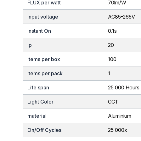
FLUX per watt
70lm/W
Input voltage
AC85-265V
Instant On
0.1s
ip
20
Items per box
100
Items per pack
1
Life span
25 000 Hours
Light Color
CCT
material
Aluminium
On/Off Cycles
25 000x