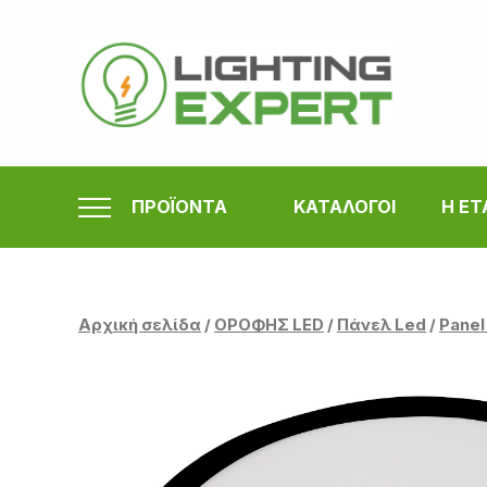
Μετάβαση
στο
περιεχόμενο
ΠΡΟΪΟΝΤΑ
ΚΑΤΑΛΟΓΟΙ
Η ΕΤ
Αρχική σελίδα
/
ΟΡΟΦΗΣ LED
/
Πάνελ Led
/
Panel