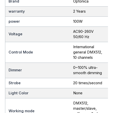
Brand
Optonica
warranty
2 Years
power
100W
AC90-260V
Voltage
50/60 Hz
International
Control Mode
general DMX512,
10 channels
0~100% ultra-
Dimmer
smooth dimming
Strobe
20 times/second
Light Color
None
DMX512,
master/slave,
Working mode