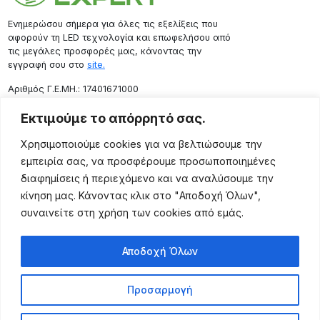
Ενημερώσου σήμερα για όλες τις εξελίξεις που
αφορούν τη LED τεχνολογία και επωφελήσου από
τις μεγάλες προσφορές μας, κάνοντας την
εγγραφή σου στο
site.
Aριθμός Γ.Ε.ΜΗ.: 17401671000
Επικοινωνία
Εκτιμούμε το απόρρητό σας.
Ρόδου 133, Αθήνα 10443
Χρησιμοποιούμε cookies για να βελτιώσουμε την
(+30) 211 725 5427
εμπειρία σας, να προσφέρουμε προσωποποιημένες
sales@lightingexpert.gr
διαφημίσεις ή περιεχόμενο και να αναλύσουμε την
κίνηση μας. Κάνοντας κλικ στο "Αποδοχή Όλων",
συναινείτε στη χρήση των cookies από εμάς.
Χρήσιμες Σελίδες
Αποδοχή Όλων
Ο Λογαριασμός μου
Προϊόντα
Προσαρμογή
Όροι Χρήσης
Τρόποι Αποστολής