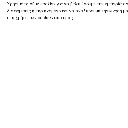
Χρησιμοποιούμε cookies για να βελτιώσουμε την εμπειρία 
Γωνία Θέασης
διαφημίσεις ή περιεχόμενο και να αναλύσουμε την κίνηση μ
στη χρήση των cookies από εμάς.
Τρόπος Αλλαγής
Χρώματος
Καλώδιο
Ισοδύναμα Watt
Flux / Watt
Ισχύς Εξόδου